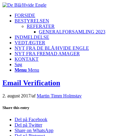
FORSIDE
BESTYRELSEN
REFERATER
GENERALFORSAMLING 2023
INDMELDELSE
VEDTÆGTER
NYT FRA DE BLÅ/HVIDE ENGLE
NYT FRA FREMAD AMAGER
KONTAKT
Søg
Menu
Menu
Email Verification
2. august 2017
/
af
Martin Timm Holmstav
Share this entry
Del på Facebook
Del på Twitter
Share on WhatsApp
Del på Pinterest