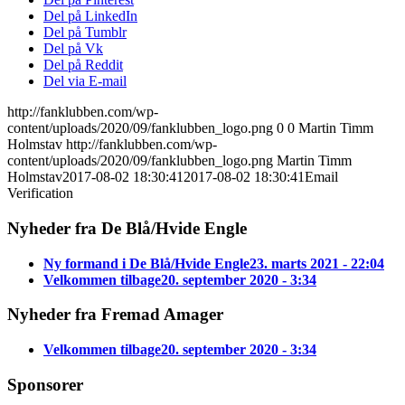
Del på LinkedIn
Del på Tumblr
Del på Vk
Del på Reddit
Del via E-mail
http://fanklubben.com/wp-
content/uploads/2020/09/fanklubben_logo.png
0
0
Martin Timm
Holmstav
http://fanklubben.com/wp-
content/uploads/2020/09/fanklubben_logo.png
Martin Timm
Holmstav
2017-08-02 18:30:41
2017-08-02 18:30:41
Email
Verification
Nyheder fra De Blå/Hvide Engle
Ny formand i De Blå/Hvide Engle
23. marts 2021 - 22:04
Velkommen tilbage
20. september 2020 - 3:34
Nyheder fra Fremad Amager
Velkommen tilbage
20. september 2020 - 3:34
Sponsorer