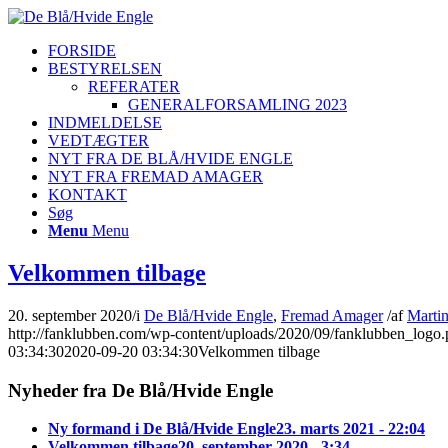
FORSIDE
BESTYRELSEN
REFERATER
GENERALFORSAMLING 2023
INDMELDELSE
VEDTÆGTER
NYT FRA DE BLÅ/HVIDE ENGLE
NYT FRA FREMAD AMAGER
KONTAKT
Søg
Menu
Menu
Velkommen tilbage
20. september 2020
/
i
De Blå/Hvide Engle
,
Fremad Amager
/
af
Marti
http://fanklubben.com/wp-content/uploads/2020/09/fanklubben_logo
03:34:30
2020-09-20 03:34:30
Velkommen tilbage
Nyheder fra De Blå/Hvide Engle
Ny formand i De Blå/Hvide Engle
23. marts 2021 - 22:04
Velkommen tilbage
20. september 2020 - 3:34