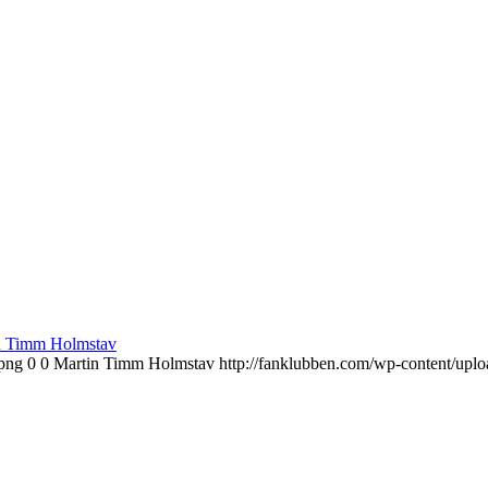
n Timm Holmstav
.png
0
0
Martin Timm Holmstav
http://fanklubben.com/wp-content/upl