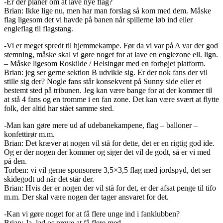
-Er der planer om at lave nye flag?
Brian: Ikke lige nu, men har man forslag så kom med dem. Måske
flag ligesom det vi havde på banen når spillerne løb ind eller
engleflag til flagstang.
-Vi er meget spredt til hjemmekampe. Før da vi var på A var der god
stemning, måske skal vi gøre noget for at lave en englezone ell. lign.
– Måske ligesom Roskilde / Helsingør med en forhøjet platform.
Brian: jeg ser gerne sektion B udvikle sig. Er der nok fans der vil
stille sig der? Nogle fans står konsekvent på Sunny side eller et
bestemt sted på tribunen. Jeg kan være bange for at der kommer til
at stå 4 fans og en tromme i en fan zone. Det kan være svært at flytte
folk, der altid har stået samme sted.
-Man kan gøre mere ud af udebanekampene, flag – balloner –
konfettirør m.m.
Brian: Det kræver at nogen vil stå for dette, det er en rigtig god ide.
Og er der nogen der kommer og siger det vil de godt, så er vi med
på den.
Torben: vi vil gerne sponsorere 3,5×3,5 flag med jordspyd, det ser
skidegodt ud når det står der.
Brian: Hvis der er nogen der vil stå for det, er der afsat penge til tifo
m.m. Der skal være nogen der tager ansvaret for det.
-Kan vi gøre noget for at få flere unge ind i fanklubben?
Brian: Ja, lad os prøve at få flere med.