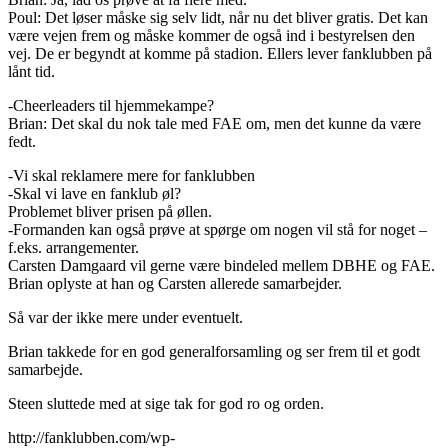
Poul: Det løser måske sig selv lidt, når nu det bliver gratis. Det kan
være vejen frem og måske kommer de også ind i bestyrelsen den
vej. De er begyndt at komme på stadion. Ellers lever fanklubben på
lånt tid.
-Cheerleaders til hjemmekampe?
Brian: Det skal du nok tale med FAE om, men det kunne da være
fedt.
-Vi skal reklamere mere for fanklubben
-Skal vi lave en fanklub øl?
Problemet bliver prisen på øllen.
-Formanden kan også prøve at spørge om nogen vil stå for noget –
f.eks. arrangementer.
Carsten Damgaard vil gerne være bindeled mellem DBHE og FAE.
Brian oplyste at han og Carsten allerede samarbejder.
Så var der ikke mere under eventuelt.
Brian takkede for en god generalforsamling og ser frem til et godt
samarbejde.
Steen sluttede med at sige tak for god ro og orden.
http://fanklubben.com/wp-