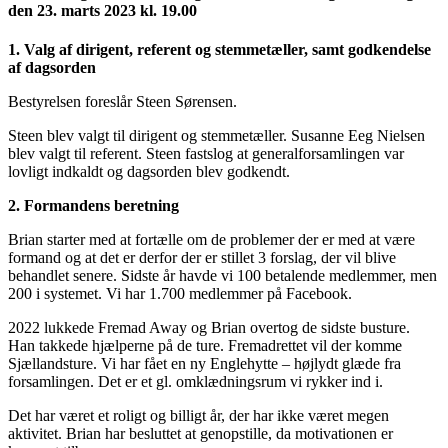
den 23. marts 2023 kl. 19.00
1. Valg af dirigent, referent og stemmetæller, samt godkendelse
af dagsorden
Bestyrelsen foreslår Steen Sørensen.
Steen blev valgt til dirigent og stemmetæller. Susanne Eeg Nielsen
blev valgt til referent. Steen fastslog at generalforsamlingen var
lovligt indkaldt og dagsorden blev godkendt.
2. Formandens beretning
Brian starter med at fortælle om de problemer der er med at være
formand og at det er derfor der er stillet 3 forslag, der vil blive
behandlet senere. Sidste år havde vi 100 betalende medlemmer, men
200 i systemet. Vi har 1.700 medlemmer på Facebook.
2022 lukkede Fremad Away og Brian overtog de sidste busture.
Han takkede hjælperne på de ture. Fremadrettet vil der komme
Sjællandsture. Vi har fået en ny Englehytte – højlydt glæde fra
forsamlingen. Det er et gl. omklædningsrum vi rykker ind i.
Det har været et roligt og billigt år, der har ikke været megen
aktivitet. Brian har besluttet at genopstille, da motivationen er